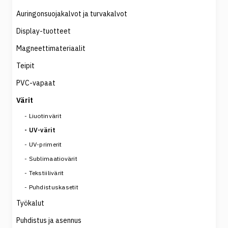
Auringonsuojakalvot ja turvakalvot
Display-tuotteet
Magneettimateriaalit
Teipit
PVC-vapaat
Värit
Liuotinvärit
UV-värit
UV-primerit
Sublimaatiovärit
Tekstiilivärit
Puhdistuskasetit
Työkalut
Puhdistus ja asennus