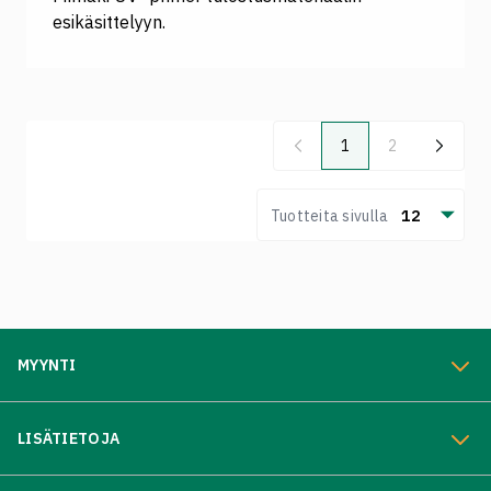
esikäsittelyyn.
1
2
Previous
Next
Tuotteita sivulla
12
MYYNTI
LISÄTIETOJA