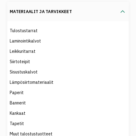
MATERIAALIT JA TARVIKKEET
Tulostustarrat
Laminointikalvot
Leikkuritarrat
Siirtoteipit
Sisustuskalvot
Lämpösiirtomateriaalit
Paperit
Bannerit
Kankaat
Tapetit
Muut tulostustuotteet