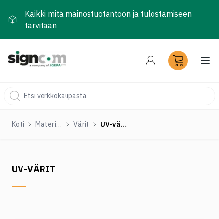
Kaikki mitä mainostuotantoon ja tulostamiseen
tarvitaan
Ava
Koti
Materiaalit ja tarvikkeet
Värit
UV-värit
UV-VÄRIT