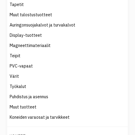
Tapetit
Muut tulostustuotteet
Auringonsuojakalvot ja turvakalvot
Display-tuotteet
Magneettimateriaalit
Teipit
PVC-vapaat
Värit
Työkalut
Puhdistus ja asennus
Muut tuotteet
Koneiden varaosat ja tarvikkeet