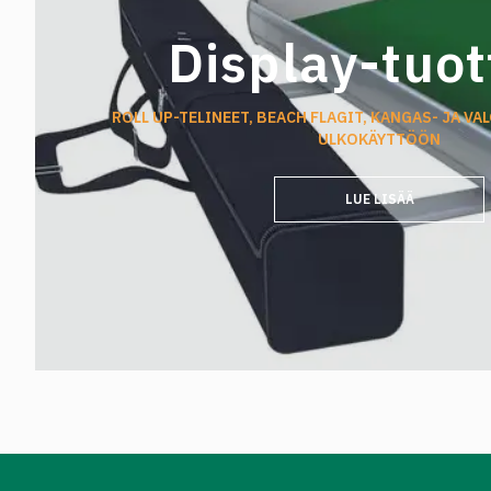
materiaalihukka ja kustannukset
551-high
alenevat. Leikkuumatot ovat
technica
Display-tuot
erinomainen valinta myös
en.pdf">
suojaamaan pintoja vaativassa
teollisuuskäytössä kaikissa + 50 c—
ROLL UP-TELINEET, BEACH FLAGIT, KANGAS- JA VAL
15 c asteen lämpötiloissa.
ULKOKÄYTTÖÖN
Suojamattoa on saatavilla useassa
eri paksuudessa sekä kolmella
LUE LISÄÄ
erilaisella pinta viimeistelyllä.
TopmatsXXL -leikkuumatoissa on
‘itsekorjautuvia’ ominaisuuksia,
joiden avulla maton pinta pysyy
siistinä ja tasaisena – uudemmat
viillot eivät uppoa aiempiin
leikkuureitteihin, mikä pidentää
maton käyttöikää sekä vähentää
tapaturmariskejä – leikkuumatto
edistääkin muiden ominaisuuksiensa
lisäksi myös työturvallisuutta, sillä