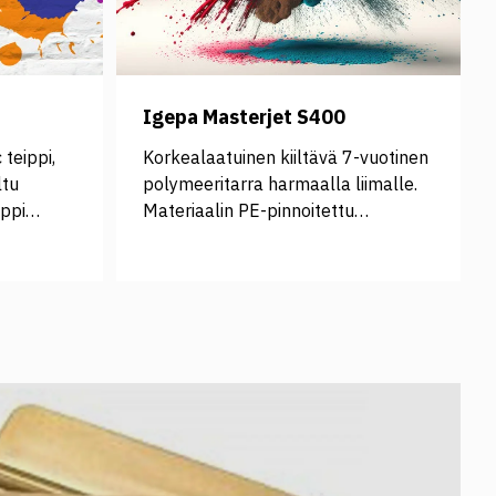
Igepa Masterjet S400
 teippi,
Korkealaatuinen kiiltävä 7-vuotinen
ltu
polymeeritarra harmaalla liimalle.
ippi
Materiaalin PE-pinnoitettu
taustapaperi tekee sen käsittelystä
 hyvin
helppoa. S400 sopii merkintöihin
sekä suorilla että lievästi
kaareutuvilla pinnoilla.
<strong>Suositeltu
laminaatti: </strong> <a
href="https://www.signcom.fi/product/igepa
masterguard-classic">MasterGuard
Classic</a>
A4tter/ORACAL/EN/oracal-