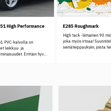
551 High Performance
E285 Roughmark
High tack -liimainen 90 mic
joka myös irtoaa! Suunnite
51 PVC-kalvolla on
seinäteippauksiin, joista te
et leikkuu- ja
täytyy saada myös pois.
inaisuudet. Erittäin hyvä
Polymeeriteippi muotoutuu
, joka kehitelty erityisesti
esimerkiksi tiiliseiniin.
en ja julkisten
ojen merkintöihin ja
in. Soveltuu myös hieman
ille ja kaareutuville
. Liuotinpohjainen pysyvä
trong>Tekniset tiedot (PDF):
> <a
tps://www.orafol.com/Products/Technische%20Datenbl%C3%