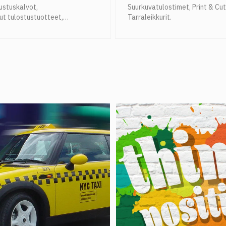
ustuskalvot
,
Suurkuvatulostimet
,
Print & Cu
ut tulostustuotteet
,
Tarraleikkurit
.
timateriaalit
,
Teipit
,
PVC-
neiden varaosat ja tarvikkeet
.