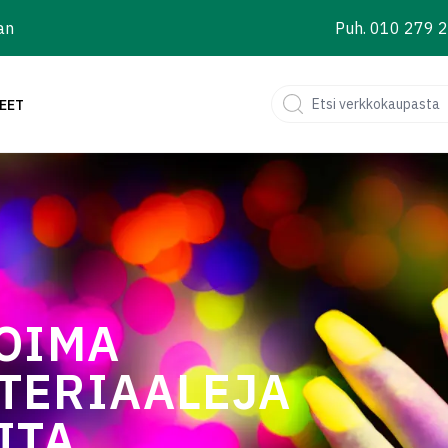
an
Puh. 010 279 
EET
KOIMA
TERIAALEJA
ITA