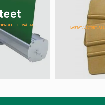
-performance-cal-id3474-
l-data-sheet-europe-
teet
Oracal 551</a>
OPROFIILIT SISÄ- JA
LASTAT, VEITSET, A