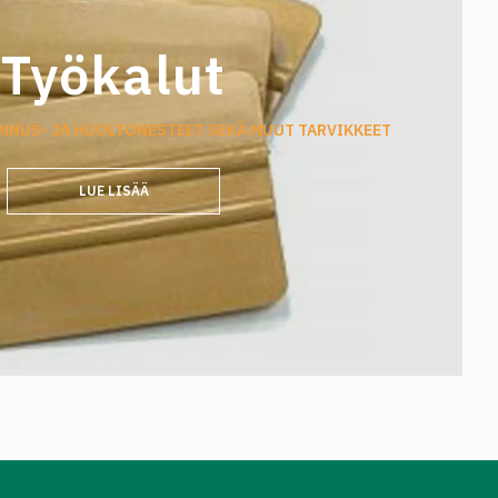
Työkalut
SENNUS- JA HUOLTONESTEET SEKÄ MUUT TARVIKKEET
LUE LISÄÄ