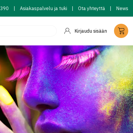
2390
|
Asiakaspalvelu ja tuki
|
Ota yhteyttä
|
News
Kirjaudu sisään