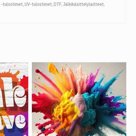
t -tulostimet
,
UV-tulostimet
,
DTF
,
Jälkikäsittelylaitteet
,