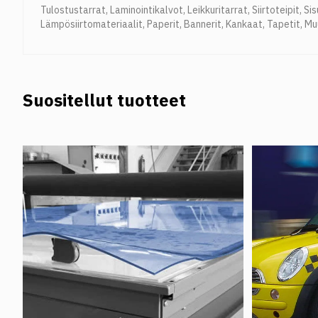
Tulostustarrat
,
Laminointikalvot
,
Leikkuritarrat
,
Siirtoteipit
,
Sis
Lämpösiirtomateriaalit
,
Paperit
,
Bannerit
,
Kankaat
,
Tapetit
,
Mu
Auringonsuojakalvot ja turvakalvot
,
Display-tuotteet
,
Magneet
vapaat
,
Värit
,
Työkalut
,
Puhdistus ja asennus
,
Muut tuotteet
,
Ko
Suositellut tuotteet