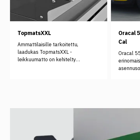
TopmatsXXL
Oracal 
Cal
Ammattilaisille tarkoitettu,
laadukas TopmatsXXL -
Oracal 5
leikkuumatto on kehitelty
erinomais
suojaamaan leikkaus- ja
asennusom
työskentelypöytiä- ja materiaaleja.
yleistarra
Lue alta lisää, mitä hyötyä
ajoneuvoj
TopmatsXXL:stä voi tarjota.
kulkuneuv
Hallinnoi materiaalihukkaa
opasteisi
Leikkuumattojen räätälöitävän koon
epätasais
ja muokattavuuden myötä ne
pinnoille
soveltuvat aina tarkasti
liima. <s
kohteeseen. Määrittelet itse
</strong
suojamaton mitat, näin
href="ht