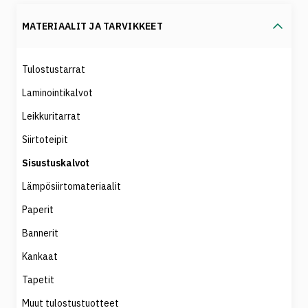
MATERIAALIT JA TARVIKKEET
Tulostustarrat
Laminointikalvot
Leikkuritarrat
Siirtoteipit
Sisustuskalvot
Lämpösiirtomateriaalit
Paperit
Bannerit
Kankaat
Tapetit
Muut tulostustuotteet