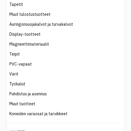
Tapetit
Muut tulostustuotteet
Auringonsuojakalvot ja turvakalvot
Display-tuotteet
Magneettimateriaalit
Teipit
PVC-vapaat
Värit
Työkalut
Puhdistus ja asennus
Muut tuotteet
Koneiden varaosat ja tarvikkeet