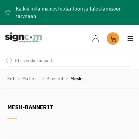
Kaikki mitä mainostuotantoon ja tulostamiseen
tarvitaan
Ava
Koti
Materiaalit ja tarvikkeet
Bannerit
Mesh-bannerit
MESH-BANNERIT