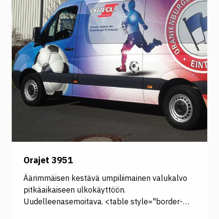
Orajet 3951
Äärimmäisen kestävä umpiliimainen valukalvo
pitkäaikaiseen ulkokäyttöön.
Uudelleenasemoitava. <table style="border-
collapse: collapse; width: 100%;" border="1">