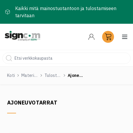
Kaikki mitä mainostuotantoon ja tulostamiseen
tarvitaan
Ava
Koti
Materiaalit ja tarvikkeet
Tulostustarrat
Ajoneuvotarrat
AJONEUVOTARRAT