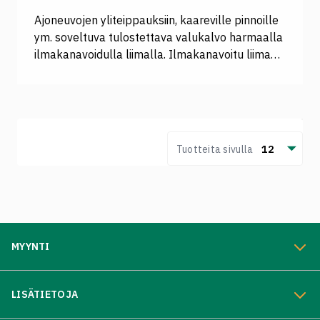
Ajoneuvojen yliteippauksiin, kaareville pinnoille
ym. soveltuva tulostettava valukalvo harmaalla
ilmakanavoidulla liimalla. Ilmakanavoitu liima
mahdollistaa kalvon liikuttelun ja uudelleen
asemoinnin työskentelyaikana. Tarttuu lasiin,
teräkseen, alumiiniin, melamiiniin, PVC:hen jne.
<table style="border-collapse: collapse; width:
100%;" border="1"> <tbody> <tr> <td
Tuotteita sivulla
12
style="width: 50%;"> <strong>Tekniset tiedot
(PDF): </strong> <a href="https://hexis-
graphics.com/documents/fichestechnique/docume
</td> <td style="width: 50%;">
<strong>Suositeltu laminaatti: </strong> <a
href="https://www.signcom.fi/product/hexis-
MYYNTI
pc190">Hexis PC190</a> </td> </tr> </tbody>
</table>
LISÄTIETOJA