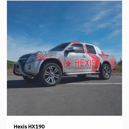
liima helpottaa asennusta. Erittäin kiiltävä
valkoinen pinta. <table style="border-collapse:
collapse; width: 100%;" border="1"> <tbody>
<tr> <td style="width: 50%;"> <strong>Tekniset
tiedot: </strong> <a
href="https://www.orafol.com/Products/Technische
3971raplus-proslide_TM_-premium-digital-
printing-cast-id11548-technical-data-sheet-
europe-en.pdf" target="_blank"
rel="noopener">Orajet 3971GRA+Proslide</a>
</td> <td style="width: 50%;">
<strong>Suositeltu laminaatti:</strong> <a
href="https://www.signcom.fi/product/oraguard-
279-pvc-free">Oraguard 279</a> </td> </tr>
</tbody> </table>
Hexis HX190