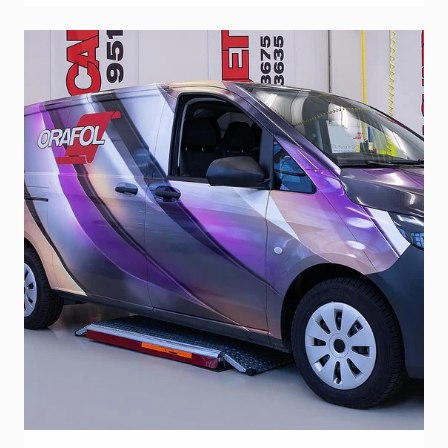
<tbody> <tr> <td style="width: 50%;">
<strong>Tekniset tiedot (PDF):</strong> <a
href="https://www.orafol.com/Products/Technische
3951-348-technical-data-sheet-europe-en.pdf"
target="_blank" rel="noopener">Orajet
3951</a> </td> <td style="width: 50%;">
<strong>Suositellut laminaatit</strong> <a
href="https://www.signcom.fi/product/oraguard-
290">Oraguard 290</a> </td> </tr> </tbody>
</table>