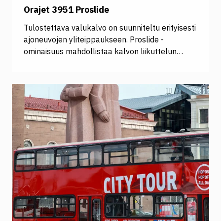
Orajet 3951 Proslide
Tulostettava valukalvo on suunniteltu erityisesti
ajoneuvojen yliteippaukseen. Proslide -
ominaisuus mahdollistaa kalvon liikuttelun
asennusvaiheen aikana. RapidAir® -
ilmakanavointi helpottaa asennusta ja ehkäisee
ilmakuplia. <table style="border-collapse:
collapse; width: 100%;" border="1"> <tbody>
<tr> <td style="width: 50%;"> <strong>Tekniset
tiedot (PDF): </strong> <a
href="https://www.orafol.com/en/europe/products/ora
3951ra-proslide-premium-digital-printing-cast-
pvc" target="_blank" rel="noopener">Orajet
3951RA+Proslide</a> </td> <td style="width:
50%;"> <strong>Suositellut laminaatit:
</strong> <a
href="https://www.signcom.fi/product/oraguard-
293">Oraguard 293</a> <a