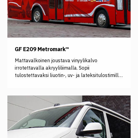
href="https://www.signcom.fi/product/oraguard-
290">Oraguard 290</a> </td> </tr> </tbody>
</table>
GF E209 Metromark™
Mattavalkoinen joustava vinyylikalvo
irrotettavalla akryyliliimalla. Sopii
tulostettavaksi liuotin-, uv- ja lateksitulostimilla.
Kalvo on suunniteltu lyhytaikaiseen käyttöön,
kuten tuotemerkintöihin ja ajoneuvomainoksiin.
Tuote sopii suorille ja hieman kaareutuville
pinnoille. Erinomainen vaihtoehto julkisen
liikenteen ajoneuvojen teippaamiseen