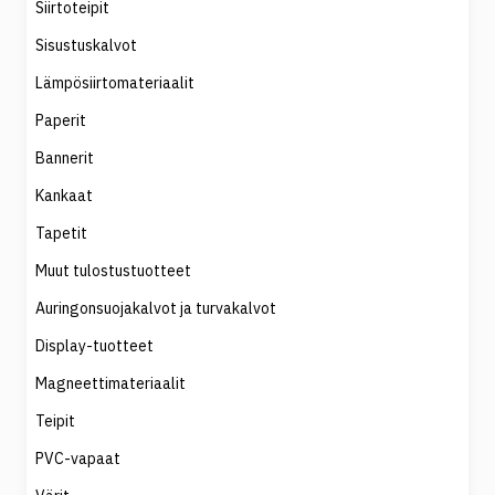
Siirtoteipit
Sisustuskalvot
Lämpösiirtomateriaalit
Paperit
Bannerit
Kankaat
Tapetit
Muut tulostustuotteet
Auringonsuojakalvot ja turvakalvot
Display-tuotteet
Magneettimateriaalit
Teipit
PVC-vapaat