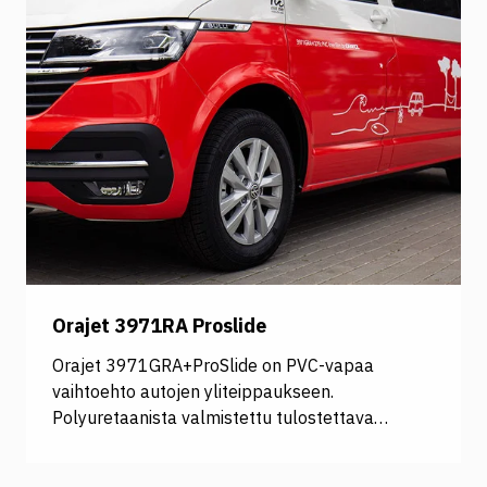
Orajet 3971RA Proslide
Orajet 3971GRA+ProSlide on PVC-vapaa
vaihtoehto autojen yliteippaukseen.
Polyuretaanista valmistettu tulostettava
valukalvo sopii paljon venytystä vaativiin
kaareviin pintoihin ja RapidAir® -ilmakanavoitu