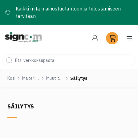
Kaikki mitä mainostuotantoon ja tulostamiseen
tarvitaan
Ava
Koti
Materiaalit ja tarvikkeet
Muut tuotteet
Säilytys
SÄILYTYS