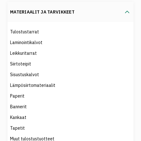
MATERIAALIT JA TARVIKKEET
Tulostustarrat
Laminointikalvot
Leikkuritarrat
Siirtoteipit
Sisustuskalvot
Lämpösiirtomateriaalit
Paperit
Bannerit
Kankaat
Tapetit
Muut tulostustuotteet