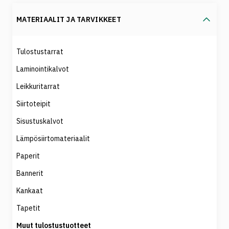
MATERIAALIT JA TARVIKKEET
Tulostustarrat
Laminointikalvot
Leikkuritarrat
Siirtoteipit
Sisustuskalvot
Lämpösiirtomateriaalit
Paperit
Bannerit
Kankaat
Tapetit
Muut tulostustuotteet