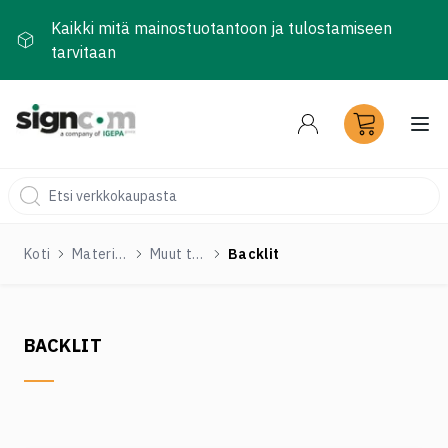
Kaikki mitä mainostuotantoon ja tulostamiseen
tarvitaan
Ava
Koti
Materiaalit ja tarvikkeet
Muut tulostustuotteet
Backlit
BACKLIT