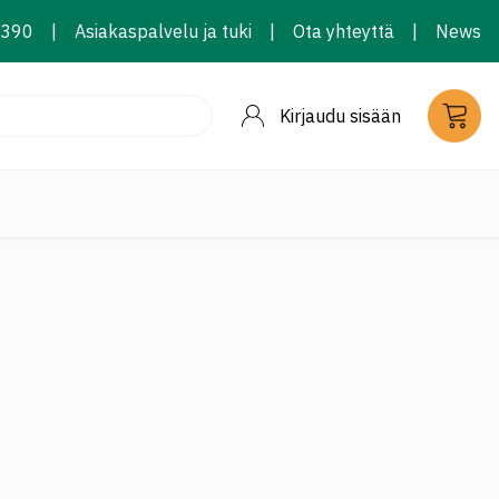
2390
|
Asiakaspalvelu ja tuki
|
Ota yhteyttä
|
News
Kirjaudu sisään