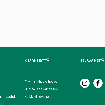
OTA YHTEYTTÄ
SEURAA MEITÄ
Myynnin yhteystiedot
Huolto ja tekninen tuki
oimitusehdot
Kaikki yhteystiedot
(GDPR)