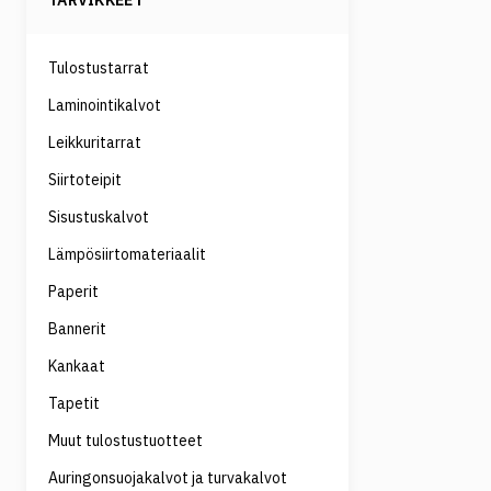
TARVIKKEET
Tulostustarrat
Laminointikalvot
Leikkuritarrat
Siirtoteipit
Sisustuskalvot
Lämpösiirtomateriaalit
Paperit
Bannerit
Kankaat
Tapetit
Muut tulostustuotteet
Auringonsuojakalvot ja turvakalvot