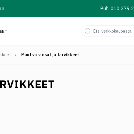
an
Puh. 010 279 
EET
ikkeet
Muut varaosat ja tarvikkeet
ARVIKKEET