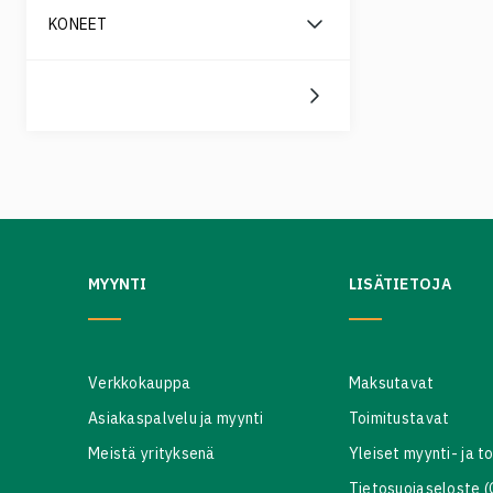
KONEET
MYYNTI
LISÄTIETOJA
Verkkokauppa
Maksutavat
Asiakaspalvelu ja myynti
Toimitustavat
Meistä yrityksenä
Yleiset myynti- ja t
Tietosuojaseloste 