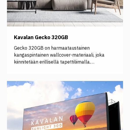
Kavalan Gecko 320GB
Gecko 320GB on harmaataustainen
kangaspintainen wallcover-materiaali, joka
kiinnitetään erillisellä tapettiliimalla.
Kutistumattomana materiaalina Gecko takaa
saumattomat seinäpinnat ja se sopii
monenlaisiin seinäpintoihin, riippumatta niiden
kunnosta. Gecko on helposti puhdistettava ja
kestävä materiaali, joka sopii erinomaisesti
myös roll-uppeihin, seinä- ja kattopintoihin sekä
erilaisiin display-ratkaisuihin. Ominaisuudet
tekevät Gecko 320GB:sta erinomaisen valinnan
monenlaisiin sisustus- ja mainontaratkaisuihin.