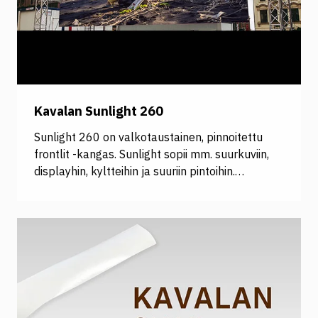
näkyy kirkkaana ja selkeänä, olipa kyseessä
lyhytaikainen kampanja tai pitkäaikainen
mainosratkaisu!
Kavalan Sunlight 260
Sunlight 260 on valkotaustainen, pinnoitettu
frontlit -kangas. Sunlight sopii mm. suurkuviin,
displayhin, kyltteihin ja suuriin pintoihin.
Korkealaatuinen ja kevyt PVC-vapaa
bannerimateriaali pysyy suorana ja siistinä eikä
rispaannu leikattaessa. Materiaalissa on UV-
suoja sekä vesipohjainen likaa ja rasvaa hylkivä
pinta, jotka tekevät Sunlightista erinomaisen
valinnan niin lyhyen kuin pidempiaikaisen
kampanjoinnin tarpeisiin sisä- ja ulkokäytössä.
UV- ja lateksitulostettava.