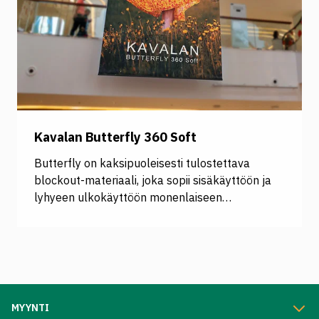
Kavalan Butterfly 360 Soft
Butterfly on kaksipuoleisesti tulostettava
blockout-materiaali, joka sopii sisäkäyttöön ja
lyhyeen ulkokäyttöön monenlaiseen
kampanjointiin. Butterfly on 18 % kevyempi ja
lujuudeltaan 33 % vahvempi kuin vastaava PVC-
materiaali. Se ei repeydy eikä käpristy
kovassakaan käytössä. Butterfly sopii erityisen
hyvin roll-uppeihin, bannereihin ja roikkoihin.
Mattapinta takaa heijastamattoman ja
MYYNTI
erinomaisen tulostusjäljen materiaalin