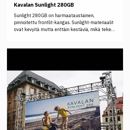
Kavalan Sunlight 280GB
Sunlight 280GB on harmaataustainen,
pinnoitettu frontlit-kangas. Sunlight-materiaalit
ovat kevyitä mutta erittäin kestäviä, mikä tekee
niistä ihanteellisia monenlaisiin
käyttötarkoituksiin. Ne soveltuvat käytettäväksi
esimerkiksi suurkuviin, roll-uppeihin ja
displayhin, kyltteihin ja suuriin pintoihin. Sunlight-
materiaali on erinomainen valinta sekä
lyhytaikaisiin että pitkäaikaisiin kampanjoihin
sisä- ja ulkokäytössä. Sunglight-materiaaleissa
on UV-suoja sekä vesipohjainen, likaa ja rasvaa
hylkivä, kestävyyttä lisäävä pinnoite.
Korkealaatuinen PVC-vapaa bannerimateriaali
pysyy suorana ja siistinä eikä rispaannu
leikattaessa. Kavalanin Sunlight-materiaalit
tarjoavat korkealaatuista tulostusjälkeä UV- ja
lateksiväreillä, mikä varmistaa, että viestisi