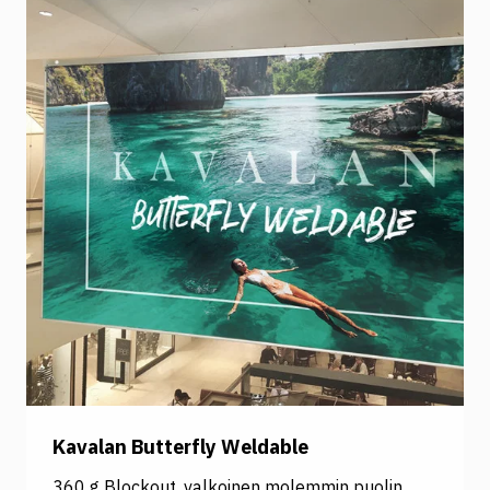
pintoihin. Sunlight-materiaali on erinomainen
valinta sekä lyhytaikaisiin että pitkäaikaisiin
kampanjoihin sisä- ja ulkokäytössä. Erityisesti
Sunlight 300 on suunniteltu kestämään
kovempia sääolosuhteita. Sunglight-
materiaaleissa on UV-suoja sekä vesipohjainen,
likaa ja rasvaa hylkivä, kestävyyttä lisäävä
pinnoite. Korkealaatuinen PVC-vapaa
bannerimateriaali pysyy suorana ja siistinä eikä
rispaannu leikattaessa. Kavalanin Sunlight-
materiaalit tarjoavat korkealaatuista
tulostusjälkeä UV- ja lateksiväreillä, mikä
varmistaa, että viestisi näkyy kirkkaana ja
selkeänä, olipa kyseessä lyhytaikainen
kampanja tai pitkäaikainen mainosratkaisu!
Kavalan Butterfly Weldable
360 g Blockout, valkoinen molemmin puolin