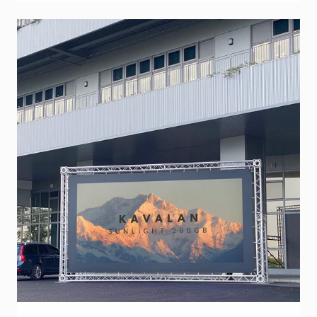
Spiderweb-verkkokangas on ihanteellinen
ratkaisu ilmavaan, puoliläpäisevään mainontaan
sisä- ja ulkokäytössä. Painat PVC-vapaasti
mesh-kankaalle niin bannerit kuin
tapahtumakyltitkin. UV- ja lateksitulostettava.