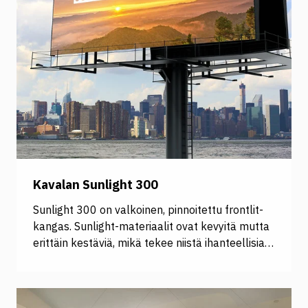
Kavalan Sunlight 300
Sunlight 300 on valkoinen, pinnoitettu frontlit-
kangas. Sunlight-materiaalit ovat kevyitä mutta
erittäin kestäviä, mikä tekee niistä ihanteellisia
monenlaisiin käyttötarkoituksiin. Ne soveltuvat
käytettäväksi esimerkiksi suurkuviin, roll-
uppeihin ja displayhin, kyltteihin ja suuriin