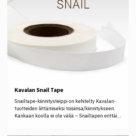
Kavalan Snail Tape
Snailtape-kiinnitysteippi on kehitelty Kavalan-
tuotteiden liittämiseksi toisiinsa/kiinnitykseen.
Kankaan koolla ei ole väliä – Snailtapen erittäin
voimakkaan kiinnityksen avulla liität grafiikat
yhdeksi isommaksi 100 % PVC-vapaaksi