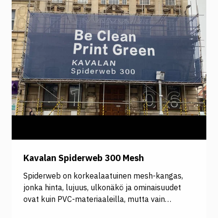
polyesteristä ja PVC-vapaasta
hartsipinnoitteesta, jotka tekevät siitä kestävän
ja pitkäikäisen.
Kavalan Spiderweb 300 Mesh
Spiderweb on korkealaatuinen mesh-kangas,
jonka hinta, lujuus, ulkonäkö ja ominaisuudet
ovat kuin PVC-materiaaleilla, mutta vain
puolella perinteisten PVC-tuotteiden painosta.