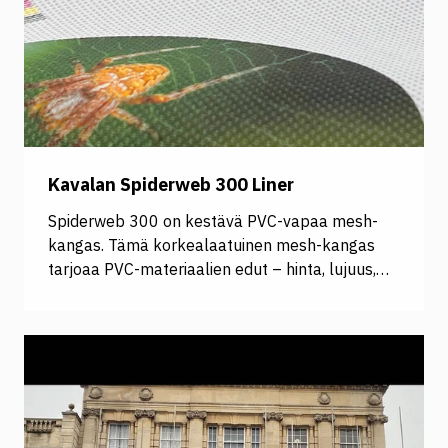
Kavalan Spiderweb 300 Liner
Spiderweb 300 on kestävä PVC-vapaa mesh-
kangas. Tämä korkealaatuinen mesh-kangas
tarjoaa PVC-materiaalien edut – hinta, lujuus,
ulkonäkö ja ominaisuudet – mutta vain puolella
painosta. Spiderweb 300 on täydellinen valinta
ilmavaan ja puoliläpäisevään mainontaan sekä
sisä- että ulkokäytössä. Spiderweb 300 on
myös erittäin kestävä ja pitkäikäinen, mikä
vähentää tarvetta usein tapahtuvalle
materiaalin vaihdolle. Se on valmistettu